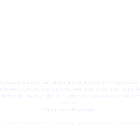
Academia · Éxito Comercial Cabinmex S de RL de CV · Todos los de
edad intelectual de Lady Boss Academia y está protegido por la Ley Federal
bido copiar, reproducir, distribuir o utilizar total o parcialmente cualquier 
escrito.
Expediente IMPI: 3167484.
mediante plataformas de terceros. Los programas de actualización o repaso teórico no c