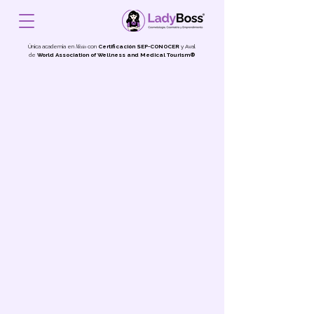
Única academia en
con
Certificación
SEP-CONOCER
y Aval
México
de
World Association of Wellness and Medical Tourism®