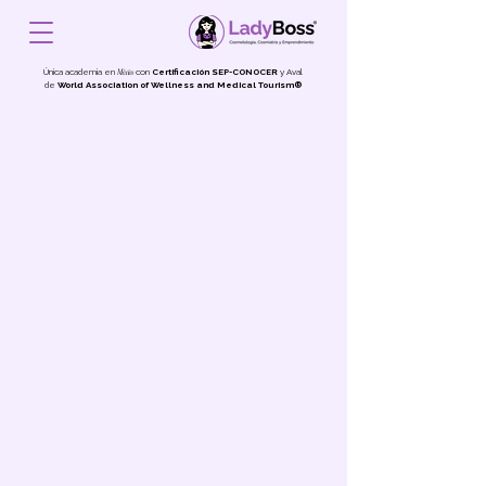
Única academia en
con
Certificación
SEP-CONOCER
y Aval
México
de
World Association of Wellness and Medical Tourism®