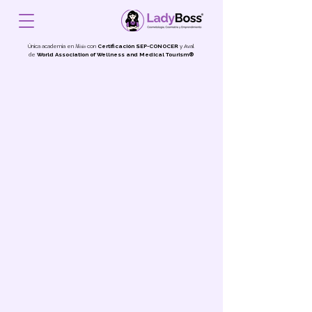
Única academia en
con
Certificación
SEP-CONOCER
y Aval
México
de
World Association of Wellness and Medical Tourism®